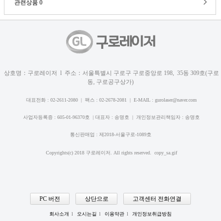
관련상품
0
상호명：구로레이저 l 주소：서울특별시 구로구 구로중앙로 198, 35동 309호(구로
동, 구로공구상가)
대표전화 : 02-2611-2080 | 팩스 : 02-2678-2081 | E-MAIL :
gurolaser@naver.com
사업자등록증 : 605-01-96370호 | 대표자 : 송명호 | 개인정보관리책임자 : 송명호
통신판매업 : 제2018-서울구로-1089호
Copyrights(c) 2018 구로레이저. All rights reserved. copy_sa.gif
PC 버전
상단으로
고객센터 전화연결
회사소개
l
오시는길
l
이용약관
l
개인정보취급방침